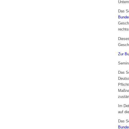
Untern
Das Se
Bundes
Geschä
rechts
Dieses
Geschä
Zur B
Semina
Das Se
Deutsc
Pflich
Maßnah
zustän
Im Det
auf di
Das Se
Bundes