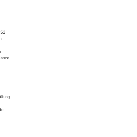
IS2
h
e
iance
rüfung
tet