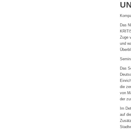
UN
Kompak
Das NI
KRITIS
Zuge v
und wa
Überb
Semina
Das Se
Deutsc
Einric
die ze
von Ma
der zu
Im Det
auf di
Zusätz
Stadtw