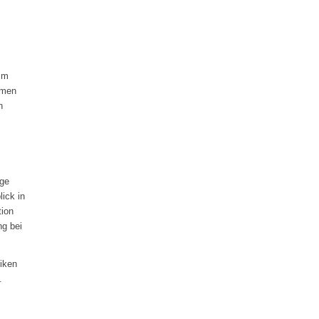
im
hmen
n
ige
ick in
tion
ng bei
iken
.