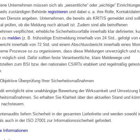
fene Unternehmen müssen sich als „wesentliche“ oder „wichtige“ Einrichtunge
weils zuständigen Behörde
registrieren
und dabei u. a. ihre Rolle, Kontaktdate
chen Dienste angeben. Unternehmen, die bereits als KRITIS gemeldet sind sol
l prüfen, ob die Meldung noch aktuell ist. Zudem sind alle betroffenen
ehmen verpflichtet, erhebliche Sicherheitsvorfälle innerhalb klar definierter, ku
n zu
melden
(z. B. frühzeitige Erstmeldung innerhalb von 24 Std., gefolgt von
bericht innerhalb von 72 Std. und einem Abschlussbericht innerhalb eines Mon
terne Prozesse so zu organisieren, dass diese Meldungen unverzüglich und 
r möglich sind. Dafür sollten feste Verantwortliche, klare Meldewege und
tstellen zum BSI bzw. den nationalen CSIRTs etabliert und regelmäßig getest
n.
 Objektive Überprüfung Ihrer Sicherheitsmaßnahmen
dit ermöglicht eine unabhängige Bewertung der Wirksamkeit und Umsetzung I
heitsmaßnahmen. So erhalten Sie Klarheit über den aktuellen Stand und kön
t nachsteuern.
antenaudits liefern Sicherheit in der gesamten Lieferkette und werden sowohl i
ls auch in der ISO 27001 zur Informationssicherheit gefordert.
e Informationen