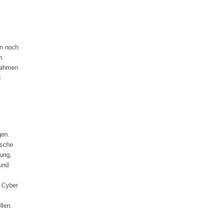
en noch
n.
nahmen
g
gen.
ische
ung,
 und
 Cyber
len.