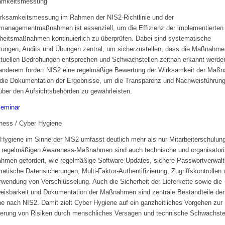
amkeitsmessung
rksamkeitsmessung im Rahmen der NIS2-Richtlinie und der
managementmaßnahmen ist essenziell, um die Effizienz der implementierten
heitsmaßnahmen kontinuierlich zu überprüfen. Dabei sind systematische
ungen, Audits und Übungen zentral, um sicherzustellen, dass die Maßnahm
tuellen Bedrohungen entsprechen und Schwachstellen zeitnah erkannt werde
anderem fordert NIS2 eine regelmäßige Bewertung der Wirksamkeit der Maß
die Dokumentation der Ergebnisse, um die Transparenz und Nachweisführun
ber den Aufsichtsbehörden zu gewährleisten.
eminar
ness / Cyber Hygiene
Hygiene im Sinne der NIS2 umfasst deutlich mehr als nur Mitarbeiterschulun
 regelmäßigen Awareness-Maßnahmen sind auch technische und organisator
men gefordert, wie regelmäßige Software-Updates, sichere Passwortverwalt
atische Datensicherungen, Multi-Faktor-Authentifizierung, Zugriffskontrollen
rwendung von Verschlüsselung. Auch die Sicherheit der Lieferkette sowie die
isbarkeit und Dokumentation der Maßnahmen sind zentrale Bestandteile der
e nach NIS2. Damit zielt Cyber Hygiene auf ein ganzheitliches Vorgehen zur
erung von Risiken durch menschliches Versagen und technische Schwachstel