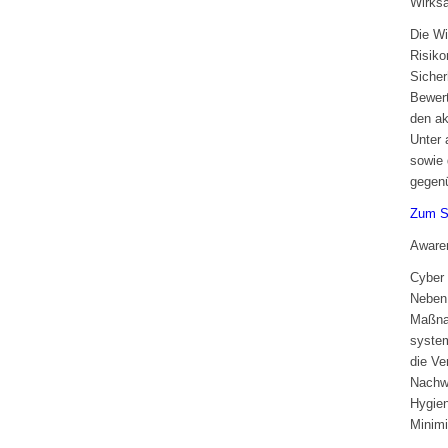
Wirks
Die Wi
Risiko
Sicher
Bewert
den ak
Unter 
sowie 
gegenü
Zum S
Aware
Cyber 
Neben
Maßnah
system
die Ve
Nachwe
Hygien
Minimi