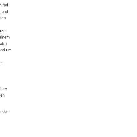
n bei
n und
lten
rzer
 einem
ats)
rund um
et
hrer
nen
n der