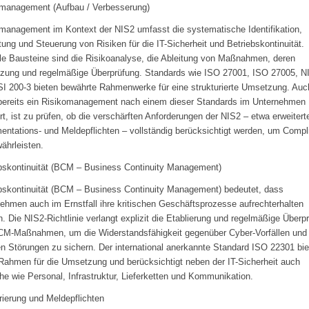
omanagement (Aufbau / Verbesserung)
management im Kontext der NIS2 umfasst die systematische Identifikation,
ung und Steuerung von Risiken für die IT-Sicherheit und Betriebskontinuität.
le Bausteine sind die Risikoanalyse, die Ableitung von Maßnahmen, deren
zung und regelmäßige Überprüfung. Standards wie ISO 27001, ISO 27005, N
I 200-3 bieten bewährte Rahmenwerke für eine strukturierte Umsetzung. Auc
ereits ein Risikomanagement nach einem dieser Standards im Unternehmen
ert, ist zu prüfen, ob die verschärften Anforderungen der NIS2 – etwa erweitert
ntations- und Meldepflichten – vollständig berücksichtigt werden, um Compl
ährleisten.
bskontinuität (BCM – Business Continuity Management)
bskontinuität (BCM – Business Continuity Management) bedeutet, dass
ehmen auch im Ernstfall ihre kritischen Geschäftsprozesse aufrechterhalten
. Die NIS2-Richtlinie verlangt explizit die Etablierung und regelmäßige Überp
CM-Maßnahmen, um die Widerstandsfähigkeit gegenüber Cyber-Vorfällen und
n Störungen zu sichern. Der international anerkannte Standard ISO 22301 bie
Rahmen für die Umsetzung und berücksichtigt neben der IT-Sicherheit auch
he wie Personal, Infrastruktur, Lieferketten und Kommunikation.
rierung und Meldepflichten