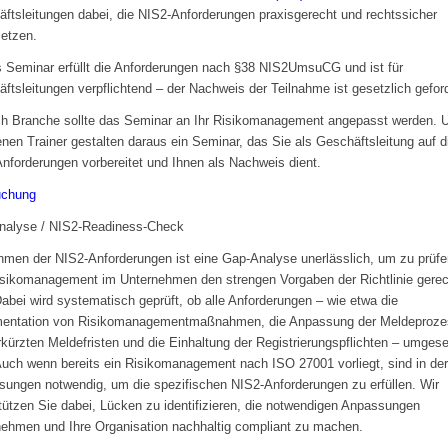
ftsleitungen dabei, die NIS2-Anforderungen praxisgerecht und rechtssicher
etzen.
 Seminar erfüllt die Anforderungen nach §38 NIS2UmsuCG und ist für
ftsleitungen verpflichtend – der Nachweis der Teilnahme ist gesetzlich geford
h Branche sollte das Seminar an Ihr Risikomanagement angepasst werden. 
enen Trainer gestalten daraus ein Seminar, das Sie als Geschäftsleitung auf d
nforderungen vorbereitet und Ihnen als Nachweis dient.
uchung
nalyse / NIS2-Readiness-Check
men der NIS2-Anforderungen ist eine Gap-Analyse unerlässlich, um zu prüfe
sikomanagement im Unternehmen den strengen Vorgaben der Richtlinie gerec
Dabei wird systematisch geprüft, ob alle Anforderungen – wie etwa die
entation von Risikomanagementmaßnahmen, die Anpassung der Meldeproze
rkürzten Meldefristen und die Einhaltung der Registrierungspflichten – umgese
Auch wenn bereits ein Risikomanagement nach ISO 27001 vorliegt, sind in de
ungen notwendig, um die spezifischen NIS2-Anforderungen zu erfüllen. Wir
tützen Sie dabei, Lücken zu identifizieren, die notwendigen Anpassungen
ehmen und Ihre Organisation nachhaltig compliant zu machen.