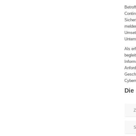
Betro
Contin
Sicher
melden
Umsetz
Untern
Als er
beglei
Inform
Anford
Geschä
Cyberr
Die
Z
S