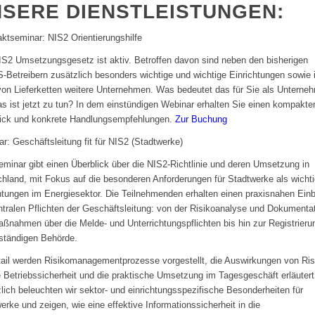
SERE DIENSTLEISTUNGEN:
tseminar: NIS2 Orientierungshilfe
S2 Umsetzungsgesetz ist aktiv. Betroffen davon sind neben den bisherigen
-Betreibern zusätzlich besonders wichtige und wichtige Einrichtungen sowie 
on Lieferketten weitere Unternehmen. Was bedeutet das für Sie als Unterne
s ist jetzt zu tun? In dem einstündigen Webinar erhalten Sie einen kompakte
lick und konkrete Handlungsempfehlungen.
Zur Buchung
r: Geschäftsleitung fit für NIS2 (Stadtwerke)
minar gibt einen Überblick über die NIS2-Richtlinie und deren Umsetzung in
hland, mit Fokus auf die besonderen Anforderungen für Stadtwerke als wicht
htungen im Energiesektor. Die Teilnehmenden erhalten einen praxisnahen Einbl
ntralen Pflichten der Geschäftsleitung: von der Risikoanalyse und Dokumenta
ßnahmen über die Melde- und Unterrichtungspflichten bis hin zur Registrieru
ständigen Behörde.
ail werden Risikomanagementprozesse vorgestellt, die Auswirkungen von Ris
e Betriebssicherheit und die praktische Umsetzung im Tagesgeschäft erläutert
lich beleuchten wir sektor- und einrichtungsspezifische Besonderheiten für
erke und zeigen, wie eine effektive Informationssicherheit in die