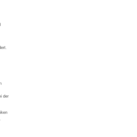
d
ert.
n
i der
iken
.