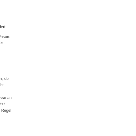
ert.
Unsere
ie
n, ob
ht
sse an
tzt
r Regel