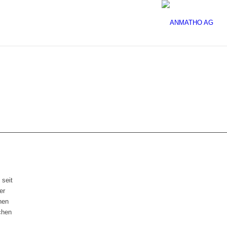
 seit
er
hen
chen