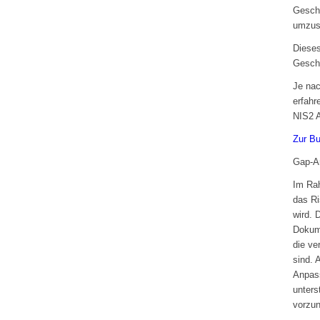
Geschä
umzus
Dieses
Geschä
Je nac
erfahr
NIS2 A
Zur B
Gap-A
Im Rah
das Ri
wird. 
Dokum
die ve
sind. 
Anpass
unters
vorzun