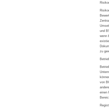
Risik
Risiko
Bewert
Zentra
Umset
und BS
wenn b
existi
Dokume
zu gew
Betrie
Betrie
Untern
können
von B
andere
einen 
Bereic
Regist