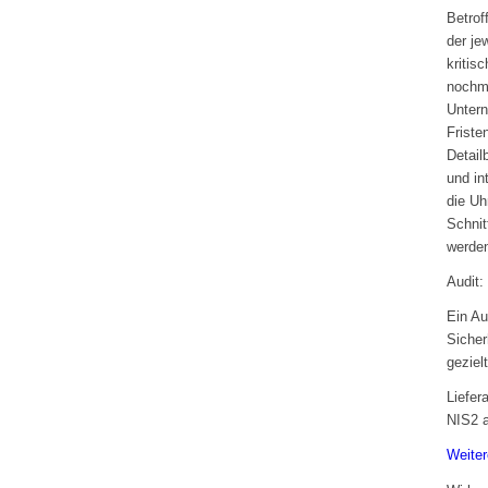
Betrof
der je
kritis
nochma
Untern
Friste
Detail
und in
die Uh
Schnit
werde
Audit:
Ein Au
Sicher
geziel
Liefer
NIS2 a
Weiter