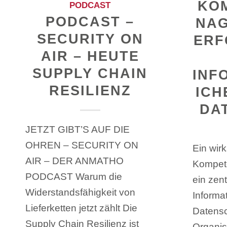
KO
PODCAST
PODCAST –
NAG
SECURITY ON
ERF
AIR – HEUTE
SUPPLY CHAIN
INF
RESILIENZ
ICH
DA
JETZT GIBT’S AUF DIE
OHREN – SECURITY ON
Ein wir
AIR – DER ANMATHO
Kompet
PODCAST Warum die
ein zent
Widerstandsfähigkeit von
Informa
Lieferketten jetzt zählt Die
Datensc
Supply Chain Resilienz ist
Organis