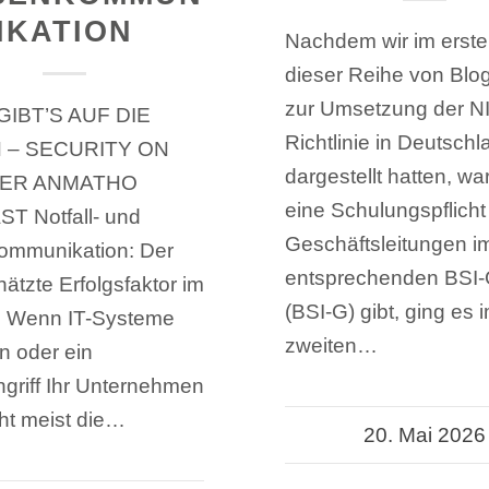
IKATION
Nachdem wir im ersten
dieser Reihe von Blog
zur Umsetzung der N
GIBT’S AUF DIE
Richtlinie in Deutschl
 – SECURITY ON
dargestellt hatten, w
 DER ANMATHO
eine Schulungspflicht 
T Notfall- und
Geschäftsleitungen i
ommunikation: Der
entsprechenden BSI-
ätzte Erfolgsfaktor im
(BSI-G) gibt, ging es 
ll Wenn IT-Systeme
zweiten…
n oder ein
griff Ihr Unternehmen
steht meist die…
20. Mai 2026