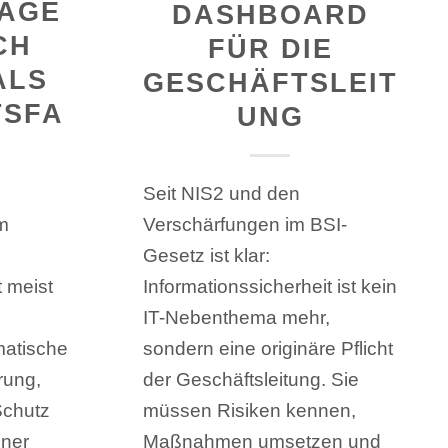
AGE
DASHBOARD
CH
FÜR DIE
ALS
GESCHÄFTSLEIT
TSFA
UNG
Seit NIS2 und den
m
Verschärfungen im BSI-
Gesetz ist klar:
t meist
Informationssicherheit ist kein
IT-Nebenthema mehr,
matische
sondern eine originäre Pflicht
rung,
der Geschäftsleitung. Sie
Schutz
müssen Risiken kennen,
iner
Maßnahmen umsetzen und