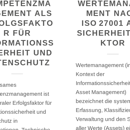
MPETENZMA
WERTEMAN
EMENT ALS
MENT NA
OLGSFAKTO
ISO 27001 
R FÜR
SICHERHEI
ORMATIONSS
KTOR
ERHEIT UND
TENSCHUTZ
Wertemanagement (i
Kontext der
Informationssicherhei
ksames
Asset Management)
enzmanagement ist
bezeichnet die syste
raler Erfolgsfaktor für
Erfassung, Klassifizie
tionssicherheit und
Verwaltung und den 
hutz in
aller Werte (Assets) e
ationen. Technische