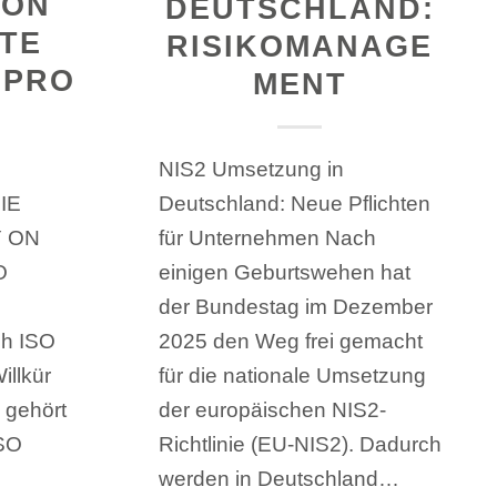
 ON
DEUTSCHLAND:
UTE
RISIKOMANAGE
PROZ
MENT
NIS2 Umsetzung in
IE
Deutschland: Neue Pflichten
Y ON
für Unternehmen Nach
O
einigen Geburtswehen hat
der Bundestag im Dezember
ch ISO
2025 den Weg frei gemacht
illkür
für die nationale Umsetzung
 gehört
der europäischen NIS2-
ISO
Richtlinie (EU-NIS2). Dadurch
werden in Deutschland…