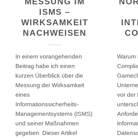
MESSUNG IM
NOR
ISMS –
WIRKSAMKEIT
IN
NACHWEISEN
CO
In einem vorangehenden
Warum i
Beitrag habe ich einen
Compli
kurzen Überblick über die
Gamech
Messung der Wirksamkeit
Untern
eines
vor der
Informationssicherheits-
untersc
Managementsystems (ISMS)
Anforde
und seiner Maßnahmen
Informat
gegeben. Dieser Artikel
Datens