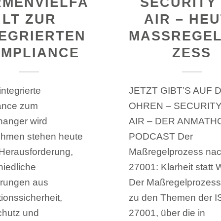
MENVIELFA
SECURITY
LT ZUR
AIR – HE
TEGRIERTEN
MASSREGEL
MPLIANCE
ESS
ntegrierte
JETZT GIBT’S AUF D
ance zum
OHREN – SECURIT
anger wird
AIR – DER ANMATH
ehmen stehen heute
PODCAST Der
 Herausforderung,
Maßregelprozess na
hiedliche
27001: Klarheit statt W
rungen aus
Der Maßregelprozess
ionssicherheit,
zu den Themen der 
chutz und
27001, über die in