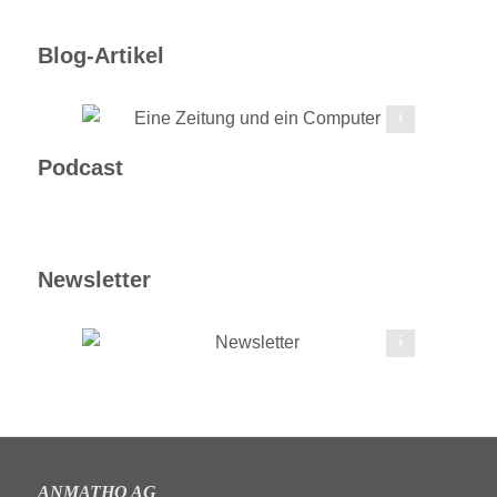
Blog-Artikel
Adobe Stock | #195178675 | studio v-zwoelf
Podcast
Newsletter
Adobe Stock |#216473491 | FR Design
ANMATHO AG