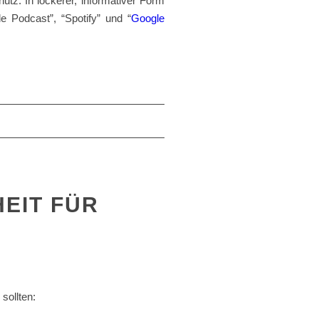
utz. In lockerer, informativer Form
e Podcast”, “Spotify” und “
Google
EIT FÜR
sollten: