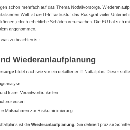
trägen schon mehrfach auf das Thema Notfallvorsorge, Wiederanlauf
italisierten Welt ist die IT-Infrastruktur das Rückgrat vieler Untern
 können jedoch erhebliche Schäden verursachen. Die EU hat sich mi
roblem angenommen.
 was zu beachten ist:
nd Wiederanlaufplanung
orsorge
bildet nach wie vor ein detaillierter IT-Notfallplan. Dieser sol
ngsanalyse
und klarer Verantwortlichkeiten
aufprozessen
che Maßnahmen zur Risikominimierung
fallplans ist die
Wiederanlaufplanung
. Sie definiert präzise Schritt