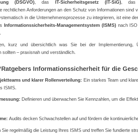
dnung (DSGVO)
, das
IT-Sicherheitsgesetz (IT-SiG)
, da
 rechtlichen Anforderungen an den Schutz von Informationen sind vi
ystematisch in die Unternehmensprozesse zu integrieren, ist eine de
es
Informationssicherheits-Managementsystem (ISMS)
nach ISO 2
.
en, kurz und übersichtlich was Sie bei der Implementierung, Ü
sollten – praxisnah und verständlich.
“Ratgebers Informationssicherheit für die Ges
jektteams und klarer Rollenverteilung:
Ein starkes Team und klare
es ISMS.
smessung:
Definieren und überwachen Sie Kennzahlen, um die Effekt
mme:
Audits decken Schwachstellen auf und fördern die kontinuierlic
 Sie regelmäßig die Leistung Ihres ISMS und treffen Sie fundierte st