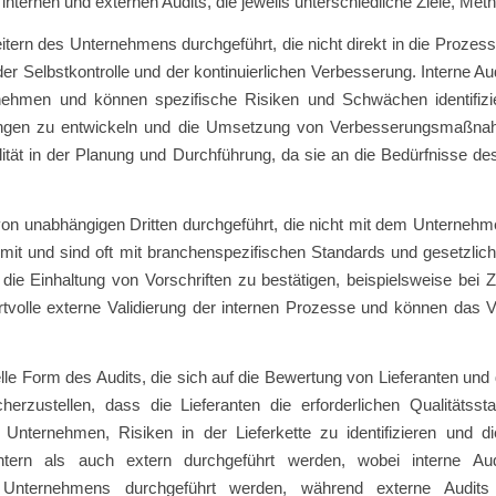
nternen und externen Audits, die jeweils unterschiedliche Ziele, Me
ern des Unternehmens durchgeführt, die nicht direkt in die Prozesse 
 der Selbstkontrolle und der kontinuierlichen Verbesserung. Interne Au
rnehmen und können spezifische Risiken und Schwächen identifizie
gen zu entwickeln und die Umsetzung von Verbesserungsmaßnahme
exibilität in der Planung und Durchführung, da sie an die Bedürfniss
n unabhängigen Dritten durchgeführt, die nicht mit dem Unternehm
 mit und sind oft mit branchenspezifischen Standards und gesetzlic
 die Einhaltung von Vorschriften zu bestätigen, beispielsweise bei Z
rtvolle externe Validierung der internen Prozesse und können das
lle Form des Audits, die sich auf die Bewertung von Lieferanten und
herzustellen, dass die Lieferanten die erforderlichen Qualitäts
n Unternehmen, Risiken in der Lieferkette zu identifizieren und d
tern als auch extern durchgeführt werden, wobei interne Au
Unternehmens durchgeführt werden, während externe Audits