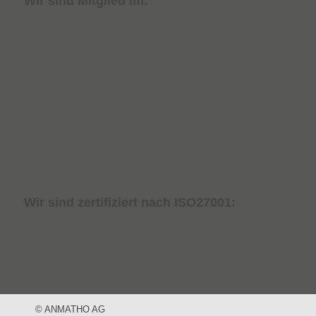
Wir sind Mitglied im:
Wir sind zertifiziert nach ISO27001:
© ANMATHO AG